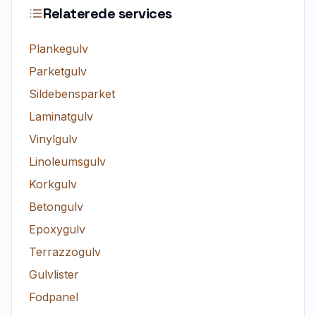
Relaterede services
Plankegulv
Parketgulv
Sildebensparket
Laminatgulv
Vinylgulv
Linoleumsgulv
Korkgulv
Betongulv
Epoxygulv
Terrazzogulv
Gulvlister
Fodpanel