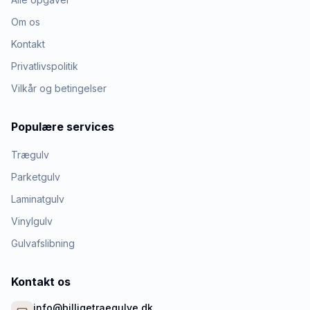
Om os
Kontakt
Privatlivspolitik
Vilkår og betingelser
Populære services
Trægulv
Parketgulv
Laminatgulv
Vinylgulv
Gulvafslibning
Kontakt os
info@billigetraegulve.dk