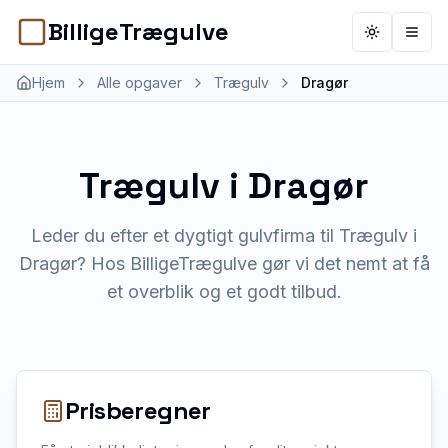
BilligeTrægulve
Toggle th
Åbn 
Hjem
Alle opgaver
Trægulv
Dragør
Trægulv
i
Dragør
Leder du efter et dygtigt gulvfirma til Trægulv i
Dragør? Hos BilligeTrægulve gør vi det nemt at få
et overblik og et godt tilbud.
Prisberegner