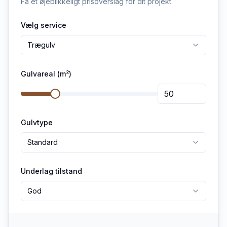
Få et øjeblikkeligt prisoverslag for dit projekt.
Vælg service
Trægulv
Gulvareal (m²)
Gulvtype
Standard
Underlag tilstand
God