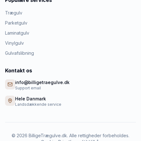
Populære services
Trægulv
Parketgulv
Laminatgulv
Vinylgulv
Gulvafslibning
Kontakt os
info@billigetraegulve.dk
Support email
Hele Danmark
Landsdækkende service
©
2026
BilligeTrægulve.dk. Alle rettigheder forbeholdes.