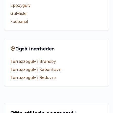
Epoxygulv
Gulvlister
Fodpanel
Også i nærheden
Terrazzogulv
i
Brøndby
Terrazzogulv
i
København
Terrazzogulv
i
Rødovre