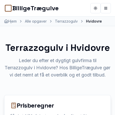
BilligeTrægulve
Toggle th
Åbn 
Hjem
Alle opgaver
Terrazzogulv
Hvidovre
Terrazzogulv
i
Hvidovre
Leder du efter et dygtigt gulvfirma til
Terrazzogulv i Hvidovre? Hos BilligeTrægulve gør
vi det nemt at få et overblik og et godt tilbud.
Prisberegner