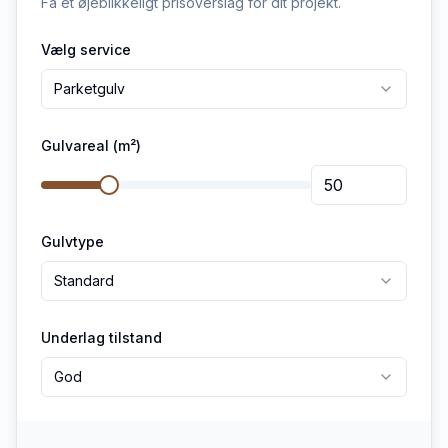
Få et øjeblikkeligt prisoverslag for dit projekt.
Vælg service
Parketgulv
Gulvareal (m²)
Gulvtype
Standard
Underlag tilstand
God