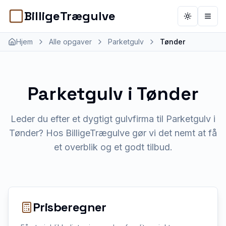
BilligeTrægulve
Toggle th
Åbn 
Hjem
Alle opgaver
Parketgulv
Tønder
Parketgulv
i
Tønder
Leder du efter et dygtigt gulvfirma til Parketgulv i
Tønder? Hos BilligeTrægulve gør vi det nemt at få
et overblik og et godt tilbud.
Prisberegner