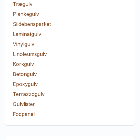
Trægulv
Plankegulv
Sildebensparket
Laminatgulv
Vinylgulv
Linoleumsgulv
Korkgulv
Betongulv
Epoxygulv
Terrazzogulv
Gulvlister
Fodpanel