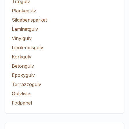
Trægulv
Plankegulv
Sildebensparket
Laminatgulv
Vinylgulv
Linoleumsgulv
Korkgulv
Betongulv
Epoxygulv
Terrazzogulv
Gulvlister
Fodpanel