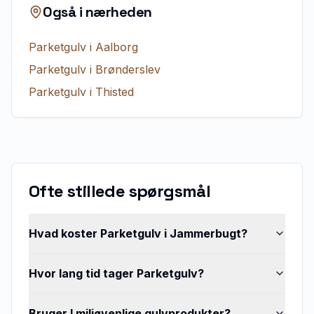
Også i nærheden
Parketgulv
i
Aalborg
Parketgulv
i
Brønderslev
Parketgulv
i
Thisted
Ofte stillede spørgsmål
Hvad koster Parketgulv i Jammerbugt?
Hvor lang tid tager Parketgulv?
Bruger I miljøvenlige gulvprodukter?