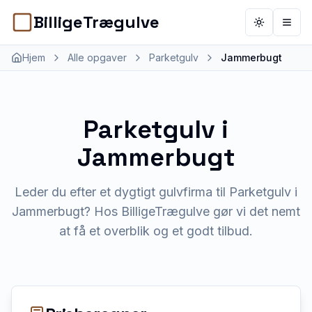
BilligeTrægulve
Toggle th
Åbn 
Hjem
Alle opgaver
Parketgulv
Jammerbugt
Parketgulv
i
Jammerbugt
Leder du efter et dygtigt gulvfirma til Parketgulv i
Jammerbugt? Hos BilligeTrægulve gør vi det nemt
at få et overblik og et godt tilbud.