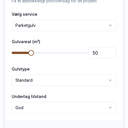
Få et øjeblikkeligt prisoverslag for dit projekt.
Vælg service
Parketgulv
Gulvareal (m²)
Gulvtype
Standard
Underlag tilstand
God