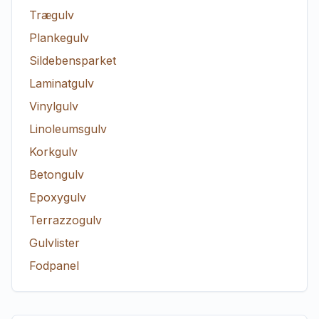
Trægulv
Plankegulv
Sildebensparket
Laminatgulv
Vinylgulv
Linoleumsgulv
Korkgulv
Betongulv
Epoxygulv
Terrazzogulv
Gulvlister
Fodpanel