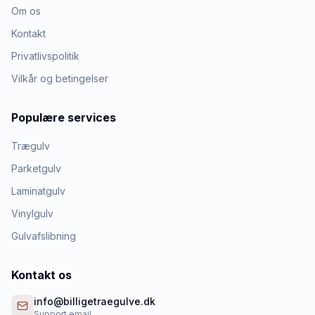
Om os
Kontakt
Privatlivspolitik
Vilkår og betingelser
Populære services
Trægulv
Parketgulv
Laminatgulv
Vinylgulv
Gulvafslibning
Kontakt os
info@billigetraegulve.dk
Support email