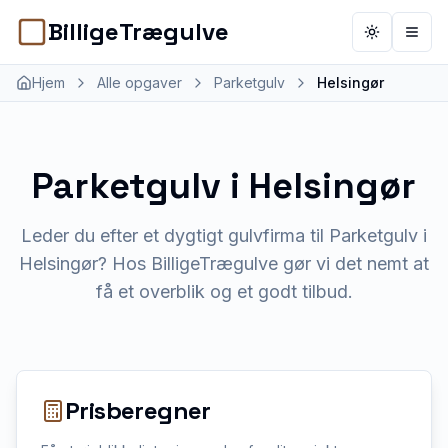
BilligeTrægulve
Toggle th
Åbn 
Hjem
Alle opgaver
Parketgulv
Helsingør
Parketgulv
i
Helsingør
Leder du efter et dygtigt gulvfirma til Parketgulv i
Helsingør? Hos BilligeTrægulve gør vi det nemt at
få et overblik og et godt tilbud.
Prisberegner