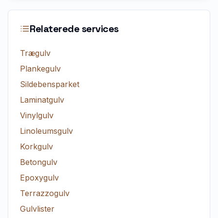
Relaterede services
Trægulv
Plankegulv
Sildebensparket
Laminatgulv
Vinylgulv
Linoleumsgulv
Korkgulv
Betongulv
Epoxygulv
Terrazzogulv
Gulvlister