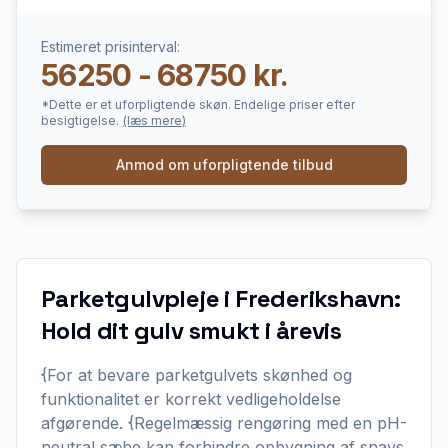
Estimeret prisinterval:
56250 - 68750 kr.
*Dette er et uforpligtende skøn. Endelige priser efter
besigtigelse.
(læs mere)
Anmod om uforpligtende tilbud
Parketgulvpleje i Frederikshavn:
Hold dit gulv smukt i årevis
{For at bevare parketgulvets skønhed og
funktionalitet er korrekt vedligeholdelse
afgørende. {Regelmæssig rengøring med en pH-
neutral sæbe kan forhindre opbygning af snavs