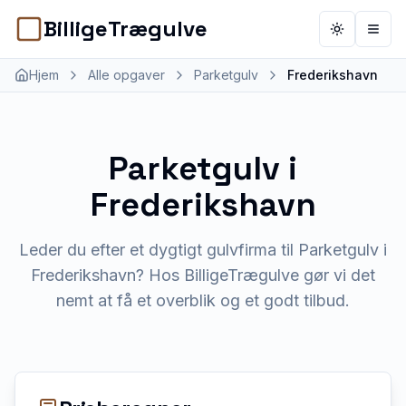
BilligeTrægulve
Toggle th
Åbn 
Hjem
Alle opgaver
Parketgulv
Frederikshavn
Parketgulv
i
Frederikshavn
Leder du efter et dygtigt gulvfirma til Parketgulv i
Frederikshavn? Hos BilligeTrægulve gør vi det
nemt at få et overblik og et godt tilbud.