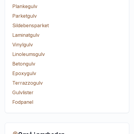
Plankegulv
Parketgulv
Sildebensparket
Laminatgulv
Vinylgulv
Linoleumsgulv
Betongulv
Epoxygulv
Terrazzogulv
Gulvlister
Fodpanel