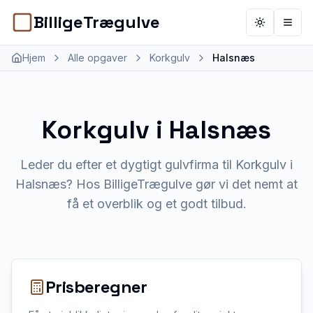
BilligeTrægulve
Toggle th
Åbn 
Hjem
Alle opgaver
Korkgulv
Halsnæs
Korkgulv
i
Halsnæs
Leder du efter et dygtigt gulvfirma til Korkgulv i
Halsnæs? Hos BilligeTrægulve gør vi det nemt at
få et overblik og et godt tilbud.
Prisberegner