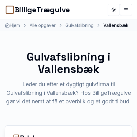
BilligeTrægulve
Toggle th
Åbn 
Hjem
Alle opgaver
Gulvafslibning
Vallensbæk
Gulvafslibning
i
Vallensbæk
Leder du efter et dygtigt gulvfirma til
Gulvafslibning i Vallensbæk? Hos BilligeTrægulve
gør vi det nemt at få et overblik og et godt tilbud.