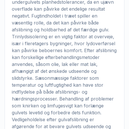
undergulvets planhedstolerancer, da en ujævn
overflade kan påvirke det endelige resultat
negativt. Fugtindholdet i træet spiller en
væsentlig rolle, da det kan påvirke både
afslibning og holdbarhed af det færdige gulv.
Trinlydsisolering er en vigtig faktor at overveje,
især i fleretagers bygninger, hvor lydoverførsel
kan påvirke beboernes komfort. Efter afslibning
kan forskellige efterbehandlingsmetoder
anvendes, såsom olie, lak eller mat lak,
afhængigt af det ønskede udseende og
slidstyrke. Sæsonmæssige faktorer som
temperatur og luftfugtighed kan have stor
indflydelse på både afslibnings- og
hærdningsprocesser. Behandling af problemer
som knirken og limfugesvigt kan forlænge
gulvets levetid og forbedre dets funktion.
Vedligeholdelse efter gulvafslibning er
afgørende for at bevare gulvets udseende og