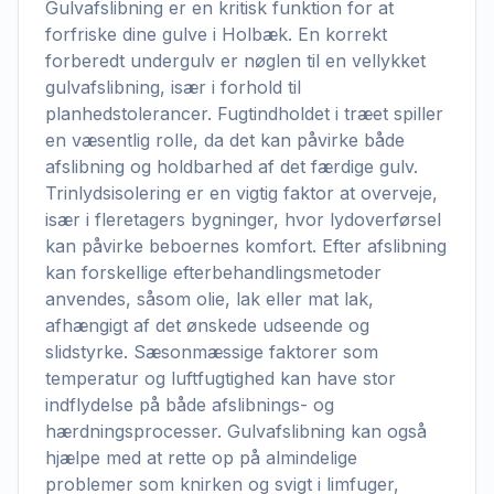
Gulvafslibning er en kritisk funktion for at
forfriske dine gulve i Holbæk. En korrekt
forberedt undergulv er nøglen til en vellykket
gulvafslibning, især i forhold til
planhedstolerancer. Fugtindholdet i træet spiller
en væsentlig rolle, da det kan påvirke både
afslibning og holdbarhed af det færdige gulv.
Trinlydsisolering er en vigtig faktor at overveje,
især i fleretagers bygninger, hvor lydoverførsel
kan påvirke beboernes komfort. Efter afslibning
kan forskellige efterbehandlingsmetoder
anvendes, såsom olie, lak eller mat lak,
afhængigt af det ønskede udseende og
slidstyrke. Sæsonmæssige faktorer som
temperatur og luftfugtighed kan have stor
indflydelse på både afslibnings- og
hærdningsprocesser. Gulvafslibning kan også
hjælpe med at rette op på almindelige
problemer som knirken og svigt i limfuger,