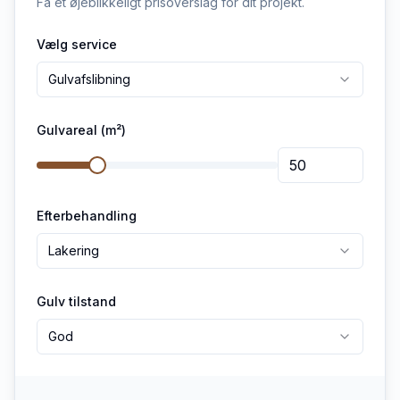
Få et øjeblikkeligt prisoverslag for dit projekt.
Vælg service
Gulvafslibning
Gulvareal (m²)
Efterbehandling
Lakering
Gulv tilstand
God