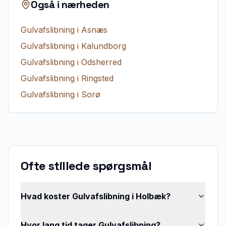
Også i nærheden
Gulvafslibning
i
Asnæs
Gulvafslibning
i
Kalundborg
Gulvafslibning
i
Odsherred
Gulvafslibning
i
Ringsted
Gulvafslibning
i
Sorø
Ofte stillede spørgsmål
Hvad koster Gulvafslibning i Holbæk?
Hvor lang tid tager Gulvafslibning?