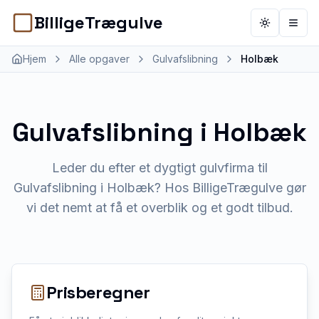
BilligeTrægulve
Toggle th
Åbn 
Hjem
Alle opgaver
Gulvafslibning
Holbæk
Gulvafslibning
i
Holbæk
Leder du efter et dygtigt gulvfirma til
Gulvafslibning i Holbæk? Hos BilligeTrægulve gør
vi det nemt at få et overblik og et godt tilbud.
Prisberegner