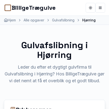
BilligeTrægulve
Toggle th
Åbn 
Hjem
Alle opgaver
Gulvafslibning
Hjørring
Gulvafslibning
i
Hjørring
Leder du efter et dygtigt gulvfirma til
Gulvafslibning i Hjørring? Hos BilligeTrægulve gør
vi det nemt at få et overblik og et godt tilbud.