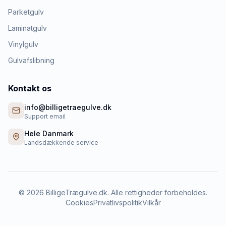
Parketgulv
Laminatgulv
Vinylgulv
Gulvafslibning
Kontakt os
info@billigetraegulve.dk
Support email
Hele Danmark
Landsdækkende service
©
2026
BilligeTrægulve.dk. Alle rettigheder forbeholdes.
Cookies
Privatlivspolitik
Vilkår