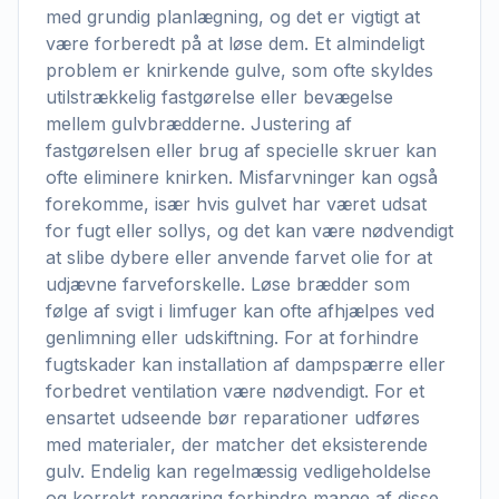
med grundig planlægning, og det er vigtigt at
være forberedt på at løse dem. Et almindeligt
problem er knirkende gulve, som ofte skyldes
utilstrækkelig fastgørelse eller bevægelse
mellem gulvbrædderne. Justering af
fastgørelsen eller brug af specielle skruer kan
ofte eliminere knirken. Misfarvninger kan også
forekomme, især hvis gulvet har været udsat
for fugt eller sollys, og det kan være nødvendigt
at slibe dybere eller anvende farvet olie for at
udjævne farveforskelle. Løse brædder som
følge af svigt i limfuger kan ofte afhjælpes ved
genlimning eller udskiftning. For at forhindre
fugtskader kan installation af dampspærre eller
forbedret ventilation være nødvendigt. For et
ensartet udseende bør reparationer udføres
med materialer, der matcher det eksisterende
gulv. Endelig kan regelmæssig vedligeholdelse
og korrekt rengøring forhindre mange af disse