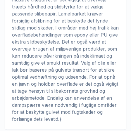
træets hårdhed og slidstyrke for at vælge
passende slibepapir. Lamelparket kræver
forsigtig afslibning for at beskytte det tynde
slidlag mod skader. I områder med høj trafik kan
overfladebehandlinger som epoxy eller PU give
ekstra slidbeskyttelse. Det er også værd at
overveje brugen af miljøvenlige produkter, som
kan reducere påvirkningen på indeklimaet og
samtidig give et smukt resultat. Valg af olie eller
lak bør baseres på gulvets træsort for at sikre
optimal vedhæftning og udseende. For at opnå
en jævn og holdbar overflade er det også vigtigt
at tage hensyn til slibekornets grovhed og
arbejdsmetode. Endelig kan anvendelse af en
dampspærre være nødvendig i fugtige områder
for at beskytte gulvet mod fugtskader og
forlænge dets levetid.}