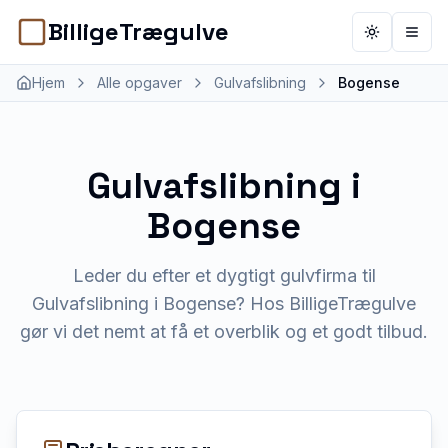
BilligeTrægulve
Toggle th
Åbn 
Hjem
Alle opgaver
Gulvafslibning
Bogense
Gulvafslibning
i
Bogense
Leder du efter et dygtigt gulvfirma til
Gulvafslibning i Bogense? Hos BilligeTrægulve
gør vi det nemt at få et overblik og et godt tilbud.