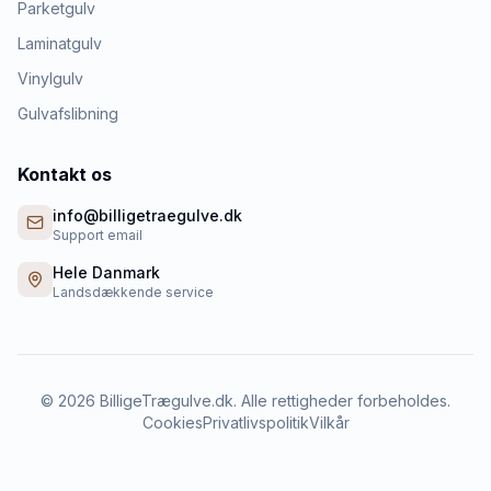
Parketgulv
Laminatgulv
Vinylgulv
Gulvafslibning
Kontakt os
info@billigetraegulve.dk
Support email
Hele Danmark
Landsdækkende service
©
2026
BilligeTrægulve.dk. Alle rettigheder forbeholdes.
Cookies
Privatlivspolitik
Vilkår