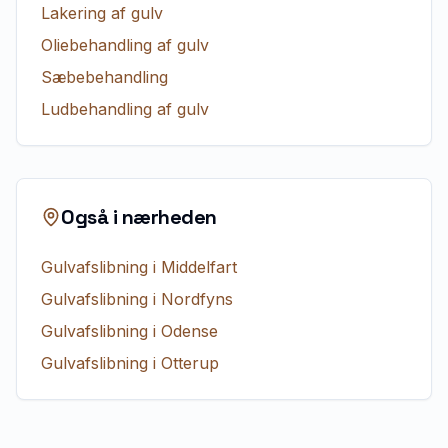
Lakering af gulv
Oliebehandling af gulv
Sæbebehandling
Ludbehandling af gulv
Også i nærheden
Gulvafslibning
i
Middelfart
Gulvafslibning
i
Nordfyns
Gulvafslibning
i
Odense
Gulvafslibning
i
Otterup