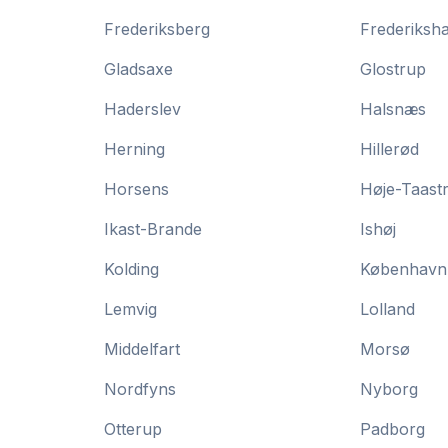
Frederiksberg
Frederiksh
Gladsaxe
Glostrup
Haderslev
Halsnæs
Herning
Hillerød
Horsens
Høje-Taast
Ikast-Brande
Ishøj
Kolding
København
Lemvig
Lolland
Middelfart
Morsø
Nordfyns
Nyborg
Otterup
Padborg