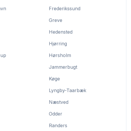
avn
Frederikssund
Greve
Hedensted
Hjørring
rup
Hørsholm
Jammerbugt
Køge
Lyngby-Taarbæk
Næstved
Odder
Randers