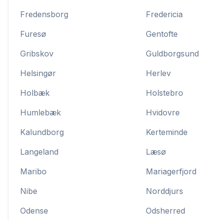
Fredensborg
Fredericia
Furesø
Gentofte
Gribskov
Guldborgsund
Helsingør
Herlev
Holbæk
Holstebro
Humlebæk
Hvidovre
Kalundborg
Kerteminde
Langeland
Læsø
Maribo
Mariagerfjord
Nibe
Norddjurs
Odense
Odsherred