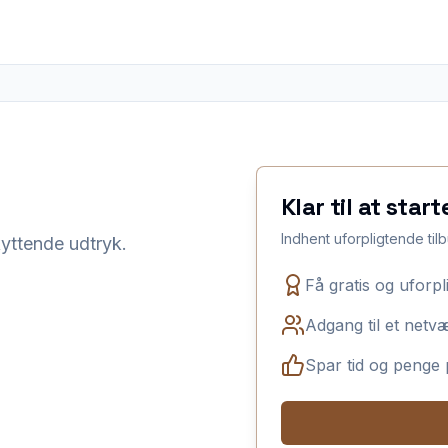
Klar til at start
Indhent uforpligtende tilb
kyttende udtryk.
Få gratis og uforpl
Adgang til et netv
Spar tid og penge