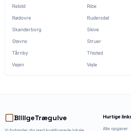
Rebild
Ribe
Rødovre
Rudersdal
Skanderborg
Skive
Stevns
Struer
Tårnby
Thisted
Vejen
Vejle
BilligeTrægulve
Hurtige link
Alle opgaver
Vi forbinder dig med kvalificerede lokale