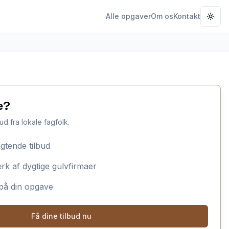
Alle opgaver
Om os
Kontakt
Togg
e?
ud fra lokale fagfolk.
igtende tilbud
ærk af dygtige gulvfirmaer
 på din opgave
Få dine tilbud nu